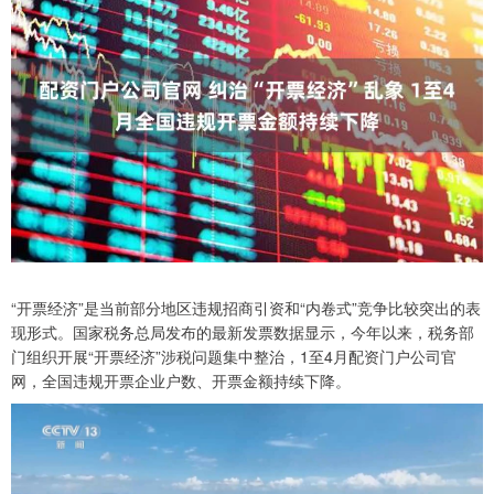
“开票经济”是当前部分地区违规招商引资和“内卷式”竞争比较突出的表
现形式。国家税务总局发布的最新发票数据显示，今年以来，税务部
门组织开展“开票经济”涉税问题集中整治，1至4月配资门户公司官
网，全国违规开票企业户数、开票金额持续下降。