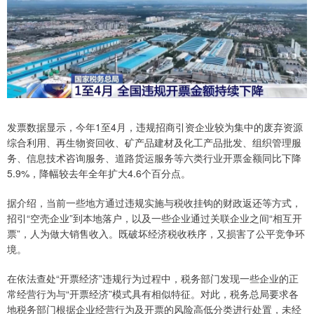
发票数据显示，今年1至4月，违规招商引资企业较为集中的废弃资源
综合利用、再生物资回收、矿产品建材及化工产品批发、组织管理服
务、信息技术咨询服务、道路货运服务等六类行业开票金额同比下降
5.9%，降幅较去年全年扩大4.6个百分点。
据介绍，当前一些地方通过违规实施与税收挂钩的财政返还等方式，
招引“空壳企业”到本地落户，以及一些企业通过关联企业之间“相互开
票”，人为做大销售收入。既破坏经济税收秩序，又损害了公平竞争环
境。
在依法查处“开票经济”违规行为过程中，税务部门发现一些企业的正
常经营行为与“开票经济”模式具有相似特征。对此，税务总局要求各
地税务部门根据企业经营行为及开票的风险高低分类进行处置，未经