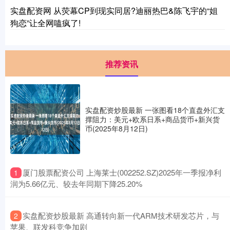
实盘配资网 从荧幕CP到现实同居?迪丽热巴&陈飞宇的“姐
狗恋”让全网嗑疯了!
推荐资讯
实盘配资炒股最新 一张图看18个直盘外汇支
撑阻力：美元+欧系日系+商品货币+新兴货
币(2025年8月12日)
​厦门股票配资公司 上海莱士(002252.SZ)2025年一季报净利
1
润为5.66亿元、较去年同期下降25.20%
​实盘配资炒股最新 高通转向新一代ARM技术研发芯片，与
2
苹果、联发科竞争加剧